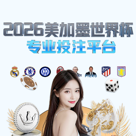
媒体报道
首页
媒体报道